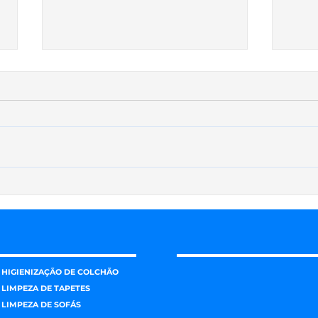
3 passos para eliminar
Está
odores de animais de sua
Limp
casa
HIGIENIZAÇÃO DE COLCHÃO
LIMPEZA DE TAPETES
LIMPEZA DE SOFÁS