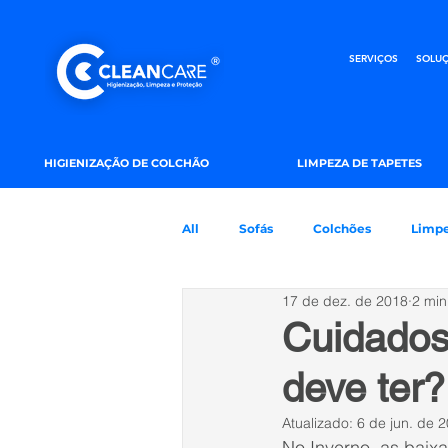
SERVIÇOS
SOLUÇ
HIGIENIZAÇÃO DE COLCHÃO
LIMPEZA DE TAPETES
All
Sofás
Colchões
Limp
17 de dez. de 2018
2 min
Alcatifas
Cuidados
deve ter?
Atualizado:
6 de jun. de 
No Inverno, as bai