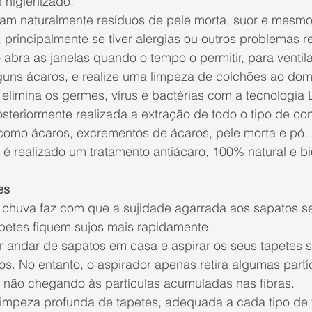
 higienizado. 
m naturalmente resíduos de pele morta, suor e mesmo
 principalmente se tiver alergias ou outros problemas re
 abra as janelas quando o tempo o permitir, para ventila
guns ácaros, e realize uma 
limpeza de colchões ao domi
 elimina os germes, vírus e bactérias com a tecnologia
steriormente realizada a extração de todo o tipo de co
 como ácaros, excrementos de ácaros, pele morta e pó. 
o é realizado um 
tratamento antiácaro
, 100% natural e b
es
a chuva faz com que a sujidade agarrada aos sapatos se
apetes fiquem sujos mais rapidamente. 
ar andar de sapatos em casa e aspirar os seus tapetes
os. No entanto, o aspirador apenas retira algumas partíc
, não chegando às partículas acumuladas nas fibras. 
limpeza profunda de tapetes
, adequada a cada tipo de f