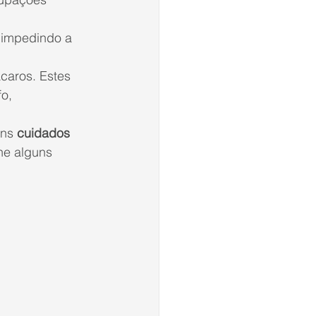
 impedindo a 
caros. Estes 
o, 
ns 
cuidados 
he alguns 