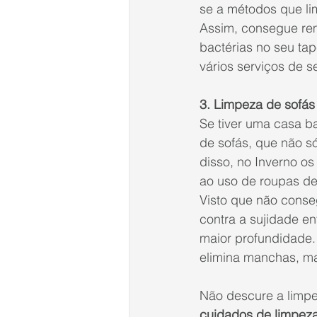
se a métodos que l
Assim, consegue re
bactérias no seu ta
vários serviços de 
s
3. Limpeza de sofás
Se tiver uma casa b
de sofás, que não s
disso, no Inverno o
ao uso de roupas de
Visto que não conse
contra a sujidade e
maior profundidade.
elimina 
manchas
, 
ma
Não descure a limpe
cuidados de limpeza