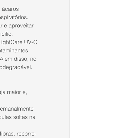
 ácaros 
spiratórios. 
r e aproveitar 
cílio
. 
 LightCare UV-C 
ntaminantes 
Além disso, no 
iodegradável.
ja maior e, 
 semanalmente 
ulas soltas na 
ibras, recorre-