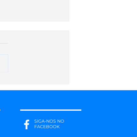
 na hora de fazer as
ezas de outono
SIGA-NOS NO
FACEBOOK