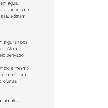
 em água. 
os os ácaros ou 
asa, existem 
 alguns tipos 
es. Além 
elo derivado 
o mofo e mesmo 
 de sofás
 em 
profunda 
s simples 