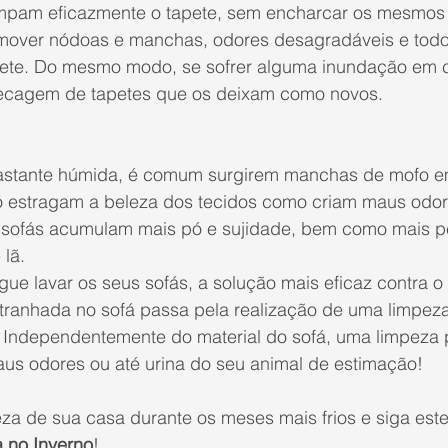
impam eficazmente o tapete, sem encharcar os mesmos
mover 
nódoas e manchas
, 
odores desagradáveis
 e tod
pete. Do mesmo modo, se sofrer alguma inundação em c
ecagem de tapetes
 que os deixam como novos.
astante húmida, é comum surgirem manchas de mofo em
ó estragam a beleza dos tecidos como criam maus odor
s sofás acumulam mais pó e sujidade, bem como mais p
 lã.
gue lavar os seus sofás, a solução mais eficaz contra 
ntranhada no sofá passa pela realização de uma 
limpeza
 Independentemente do material do sofá, uma limpeza 
us odores ou até urina
 do seu animal de estimação!
za de sua casa durante os meses mais frios e siga este
 no Inverno
! 