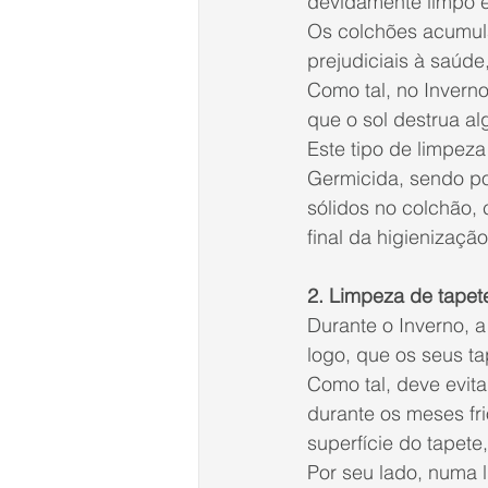
devidamente limpo e
Os colchões acumula
prejudiciais à saúde,
Como tal, no Inverno
que o sol destrua al
Este tipo de limpeza
Germicida, sendo po
sólidos no colchão,
final da higienizaçã
2. Limpeza de tapet
Durante o Inverno, 
logo, que os seus t
Como tal, deve evit
durante os meses fri
superfície do tapete
Por seu lado, numa 