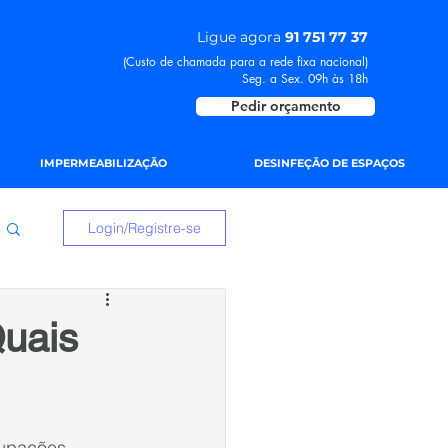
Ligue agora
91 751 77 37
(Custo de chamada para a rede fixa nacional)
Seg. a Sex. 09h às 18h
Pedir orçamento
IMPERMEABILIZAÇÃO
DESINFEÇÃO DE ESPAÇOS
Login/Registre-se
Quais
cupações 