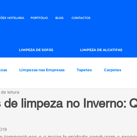
ÕES HOTELARIA
PORTFÓLIO
BLOG
CONTACTOS
LIMPEZA DE SOFÁS
LIMPEZA DE ALCATIFAS
ezas
Limpezas nas Empresas
Tapetes
Carpetes
 de leitura
 de limpeza no Inverno: 
2019
xas temperaturas e a maior humidade conduzem a preo